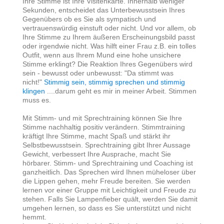
Ihre Stimme ist Ihre Visitenkarte. Innerhalb weniger
Sekunden, entscheidet das Unterbewusstsein Ihres
Gegenübers ob es Sie als sympatisch und
vertrauenswürdig einstuft oder nicht. Und vor allem, ob
Ihre Stimme zu Ihrem äußeren Erscheinungsbild passt
oder irgendwie nicht. Was hilft einer Frau z.B. ein tolles
Outfit, wenn aus Ihrem Mund eine hohe unsichere
Stimme erklingt? Die Reaktion Ihres Gegenübers wird
sein - bewusst oder unbewusst: "Da stimmt was
nicht!"
Stimmig sein, stimmig sprechen und stimmig
klingen
....darum geht es mir in meiner Arbeit. Stimmen
muss es.
Mit Stimm- und mit Sprechtraining können Sie Ihre
Stimme nachhaltig positiv verändern. Stimmtraining
kräftigt Ihre Stimme, macht Spaß und stärkt ihr
Selbstbewusstsein. Sprechtraining gibt Ihrer Aussage
Gewicht, verbessert Ihre Ausprache, macht Sie
hörbarer. Stimm- und Sprechtraining und Coaching ist
ganzheitlich. Das Sprechen wird Ihnen müheloser über
die Lippen gehen, mehr Freude bereiten. Sie werden
lernen vor einer Gruppe mit Leichtigkeit und Freude zu
stehen. Falls Sie Lampenfieber quält, werden Sie damit
umgehen lernen, so dass es Sie unterstützt und nicht
hemmt.