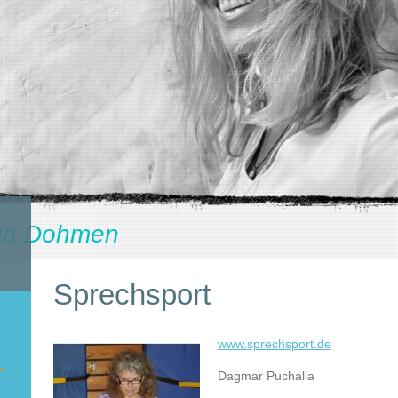
ia Dohmen
Sprechsport
www.sprechsport.de
r
Dagmar Puchalla