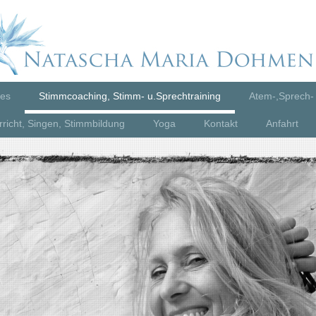
les
Stimmcoaching, Stimm- u.Sprechtraining
Atem-,Sprech-
richt, Singen, Stimmbildung
Yoga
Kontakt
Anfahrt